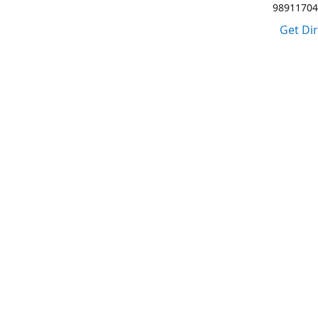
98911704
Get Di